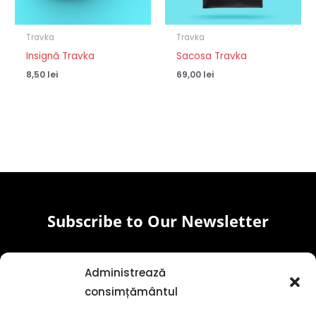
Travka
Travka
Insignă Travka
Sacosa Travka
8,50
lei
69,00
lei
Subscribe to Our Newsletter
Email
Administrează
consimțământul
Subscribe