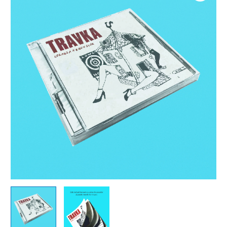
-
Corabia
nebunilor
(CD)