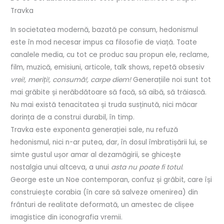
Travka
In societatea modernă, bazată pe consum, hedonismul
este în mod necesar impus ca filosofie de viață. Toate
canalele media, cu tot ce produc sau propun ele, reclame,
film, muzică, emisiuni, articole, talk shows, repetă obsesiv
vrei!, meriți!, consumă!, carpe diem!
Generațiile noi sunt tot
mai grăbite și nerăbdătoare să facă, să aibă, să trăiască.
Nu mai există tenacitatea și truda susținută, nici măcar
dorința de a construi durabil, în timp.
Travka este exponenta generației sale, nu refuză
hedonismul, nici n-ar putea, dar, în dosul îmbratișării lui, se
simte gustul ușor amar al dezamăgirii, se ghicește
nostalgia unui altceva, a unui
asta nu poate fi totul
.
George este un Noe contemporan, confuz și grăbit, care își
construiește corabia (în care să salveze omenirea) din
frânturi de realitate deformată, un amestec de clișee
imagistice din iconografia vremii.