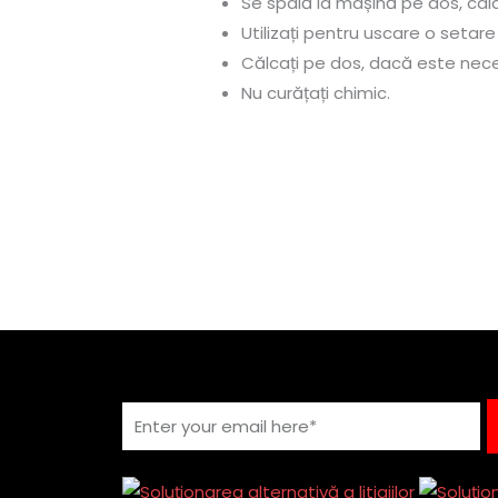
Se spală la mașină pe dos, cald,
Utilizați pentru uscare o setar
Călcați pe dos, dacă este nece
Nu curățați chimic.
Email