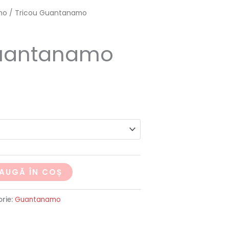
mo
/ Tricou Guantanamo
Guantanamo
AUGĂ ÎN COȘ
rie:
Guantanamo