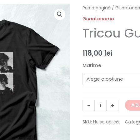
Cantitate
Prima pagină
/
Guantana
Tricou
Guantanamo
Guantanamo
Tricou 
118,00
lei
Marime
-
+
AD
SKU:
Nu se aplică
Catego