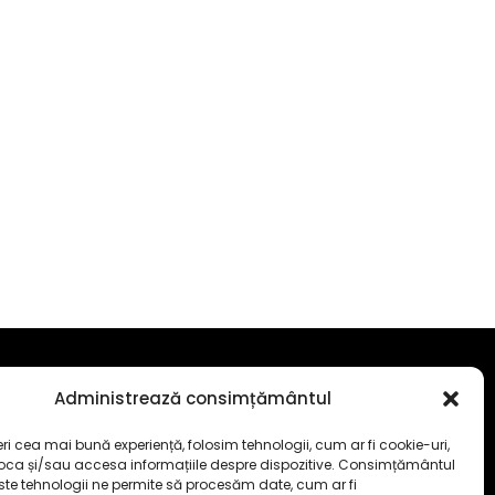
Cod deontologic
Administrează consimțământul
ormatii societate
eri cea mai bună experiență, folosim tehnologii, cum ar fi cookie-uri,
că cookie-uri (UE)
toca și/sau accesa informațiile despre dispozitive. Consimțământul
ste tehnologii ne permite să procesăm date, cum ar fi
rmeni și condiții