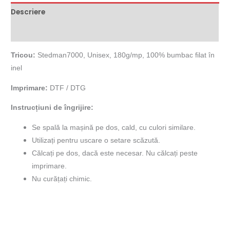
Descriere
Informații suplimentare
Tricou:
Stedman7000, Unisex, 180g/mp, 100% bumbac filat în
inel
Imprimare:
DTF / DTG
Instrucțiuni de îngrijire:
Se spală la mașină pe dos, cald, cu culori similare.
Utilizați pentru uscare o setare scăzută.
Călcați pe dos, dacă este necesar. Nu călcați peste
imprimare.
Nu curățați chimic.