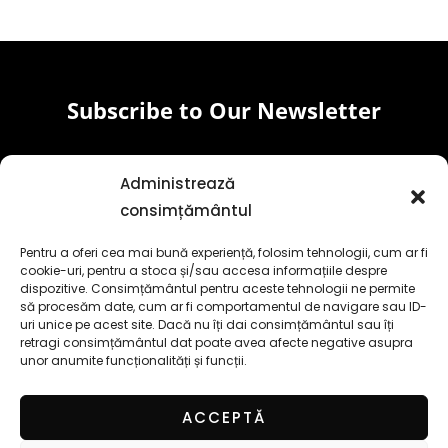
Subscribe to Our Newsletter
Email
Administrează
consimțământul
Subscribe
Pentru a oferi cea mai bună experiență, folosim tehnologii, cum ar fi
cookie-uri, pentru a stoca și/sau accesa informațiile despre
F
Y
I
T
dispozitive. Consimțământul pentru aceste tehnologii ne permite
a
o
n
i
să procesăm date, cum ar fi comportamentul de navigare sau ID-
c
u
s
k
uri unice pe acest site. Dacă nu îți dai consimțământul sau îți
e
t
t
t
retragi consimțământul dat poate avea afecte negative asupra
unor anumite funcționalități și funcții.
b
u
a
o
o
b
g
k
o
e
r
ACCEPTĂ
k
a