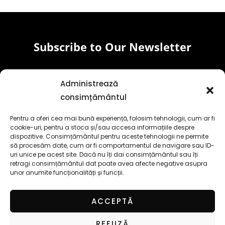
Subscribe to Our Newsletter
Email
Administrează
consimțământul
Subscribe
Pentru a oferi cea mai bună experiență, folosim tehnologii, cum ar fi
cookie-uri, pentru a stoca și/sau accesa informațiile despre
F
Y
I
T
dispozitive. Consimțământul pentru aceste tehnologii ne permite
a
o
n
i
să procesăm date, cum ar fi comportamentul de navigare sau ID-
c
u
s
k
uri unice pe acest site. Dacă nu îți dai consimțământul sau îți
e
t
t
t
retragi consimțământul dat poate avea afecte negative asupra
unor anumite funcționalități și funcții.
b
u
a
o
o
b
g
k
o
e
r
ACCEPTĂ
k
a
-
m
REFUZĂ